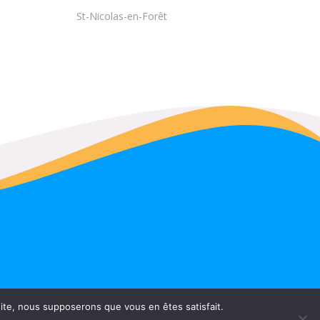
St-Nicolas-en-Forêt
t
 site, nous supposerons que vous en êtes satisfait.